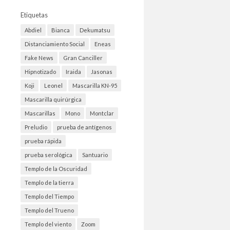
Etiquetas
Abdiel
Bianca
Dekumatsu
Distanciamiento Social
Eneas
Fake News
Gran Canciller
Hipnotizado
Iraida
Jasonas
Koji
Leonel
Mascarilla KN-95
Mascarilla quirúrgica
Mascarillas
Mono
Montclar
Preludio
prueba de antígenos
prueba rápida
prueba serológica
Santuario
Templo de la Oscuridad
Templo de la tierra
Templo del Tiempo
Templo del Trueno
Templo del viento
Zoom