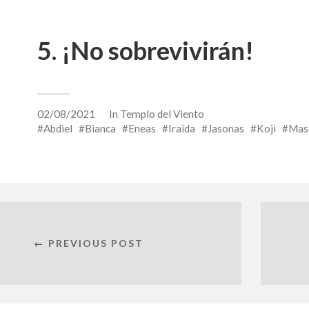
5. ¡No sobrevivirán!
02/08/2021
In
Templo del Viento
Abdiel
Bianca
Eneas
Iraida
Jasonas
Koji
Masc
← PREVIOUS POST