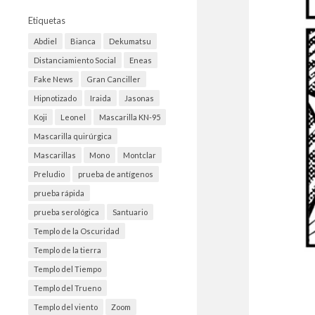
Etiquetas
Abdiel
Bianca
Dekumatsu
Distanciamiento Social
Eneas
Fake News
Gran Canciller
Hipnotizado
Iraida
Jasonas
Koji
Leonel
Mascarilla KN-95
Mascarilla quirúrgica
Mascarillas
Mono
Montclar
Preludio
prueba de antígenos
prueba rápida
prueba serológica
Santuario
Templo de la Oscuridad
Templo de la tierra
Templo del Tiempo
Templo del Trueno
Templo del viento
Zoom