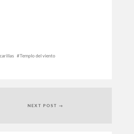
arillas
Templo del viento
NEXT POST →