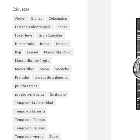
Etiquetas
Abdiel
Bianca
Dekumatsu
Distanciamiento Social
Eneas
Fake News
Gran Canciller
Hipnotizado
Iraida
Jasonas
Koji
Leonel
Mascarilla KN-95
Mascarilla quirúrgica
Mascarillas
Mono
Montclar
Preludio
prueba de antígenos
prueba rápida
prueba serológica
Santuario
Templo de la Oscuridad
Templo de la tierra
Templo del Tiempo
Templo del Trueno
Templo del viento
Zoom